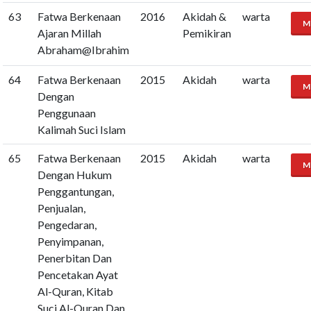
63
Fatwa Berkenaan
2016
Akidah &
warta
M
Ajaran Millah
Pemikiran
Abraham@Ibrahim
64
Fatwa Berkenaan
2015
Akidah
warta
M
Dengan
Penggunaan
Kalimah Suci Islam
65
Fatwa Berkenaan
2015
Akidah
warta
M
Dengan Hukum
Penggantungan,
Penjualan,
Pengedaran,
Penyimpanan,
Penerbitan Dan
Pencetakan Ayat
Al-Quran, Kitab
Suci Al-Quran Dan