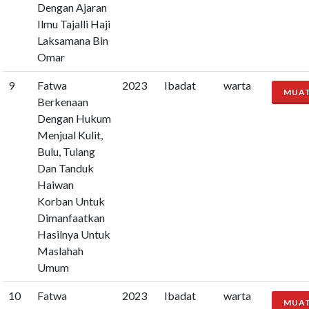
Dengan Ajaran
Ilmu Tajalli Haji
Laksamana Bin
Omar
9
Fatwa
2023
Ibadat
warta
MUA
Berkenaan
Dengan Hukum
Menjual Kulit,
Bulu, Tulang
Dan Tanduk
Haiwan
Korban Untuk
Dimanfaatkan
Hasilnya Untuk
Maslahah
Umum
10
Fatwa
2023
Ibadat
warta
MUA