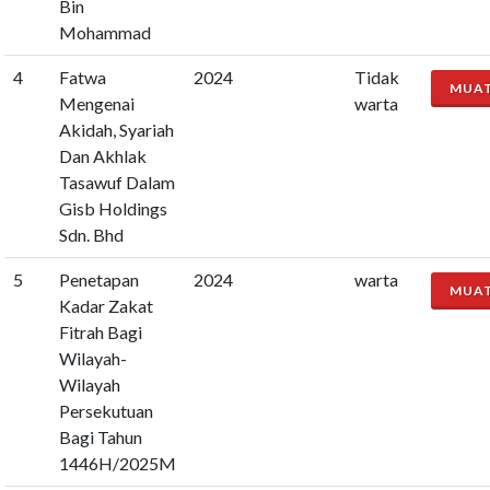
Bin
Mohammad
4
Fatwa
2024
Tidak
MUA
Mengenai
warta
Akidah, Syariah
Dan Akhlak
Tasawuf Dalam
Gisb Holdings
Sdn. Bhd
5
Penetapan
2024
warta
MUA
Kadar Zakat
Fitrah Bagi
Wilayah-
Wilayah
Persekutuan
Bagi Tahun
1446H/2025M