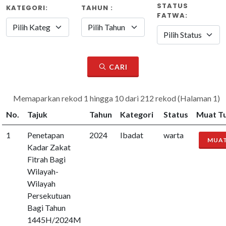
STATUS
KATEGORI:
TAHUN :
FATWA:
CARI
Memaparkan rekod 1 hingga 10 dari 212 rekod (Halaman 1)
No.
Tajuk
Tahun
Kategori
Status
Muat T
1
Penetapan
2024
Ibadat
warta
MUA
Kadar Zakat
Fitrah Bagi
Wilayah-
Wilayah
Persekutuan
Bagi Tahun
1445H/2024M