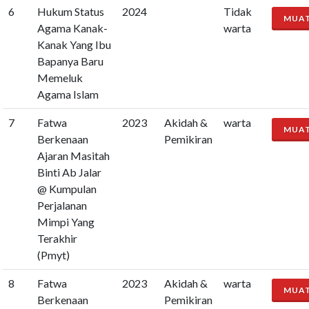
6
Hukum Status
2024
Tidak
MUA
Agama Kanak-
warta
Kanak Yang Ibu
Bapanya Baru
Memeluk
Agama Islam
7
Fatwa
2023
Akidah &
warta
MUA
Berkenaan
Pemikiran
Ajaran Masitah
Binti Ab Jalar
@ Kumpulan
Perjalanan
Mimpi Yang
Terakhir
(Pmyt)
8
Fatwa
2023
Akidah &
warta
MUA
Berkenaan
Pemikiran